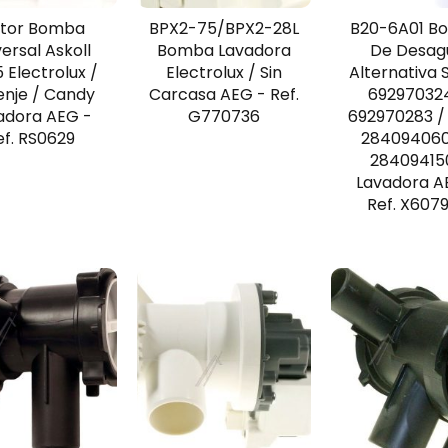
tor Bomba
BPX2-75/BPX2-28L
B20-6A01 B
ersal Askoll
Bomba Lavadora
De Desag
 Electrolux /
Electrolux / Sin
Alternativa
enje / Candy
Carcasa AEG - Ref.
69297032
adora AEG -
G770736
692970283 /
ef. RS0629
284094060
28409415
Lavadora A
Ref. X607