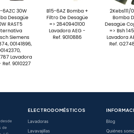
0-6AZC 30W
B15-6AZ Bomba +
2Kebs111/
ba Desagüe
Filtro De Desagüe
Bomba 
0W RAST5
=> 2840940100
Desagüe Co
lternativa
Lavadora AEG -
=> Bsh 145
sch Siemens
Ref. 9010886
Lavadora A
874, 00141896,
Ref. G274
00142370,
787 Lavadora
 Ref. 9010227
ELECTRODOMÉSTICOS
INFORMAC
s desde
Lavadoras
Blog
s de
Lavavajillas
Quiénes som