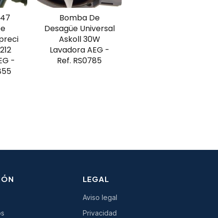
047
Bomba De
De
Desagüe Universal
preci
Askoll 30W
212
Lavadora AEG -
EG -
Ref. RS0785
855
IÓN
LEGAL
Aviso legal
os
Privacidad