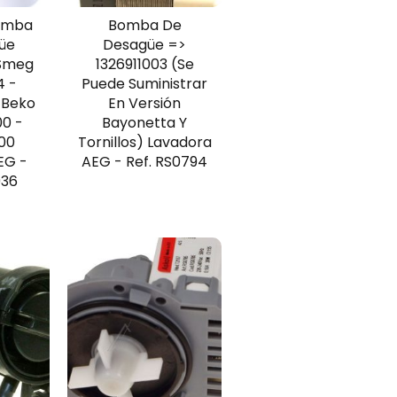
omba
Bomba De
üe
Desagüe =>
 Smeg
1326911003 (Se
4 -
Puede Suministrar
 Beko
En Versión
0 -
Bayonetta Y
00
Tornillos) Lavadora
EG -
AEG - Ref. RS0794
936