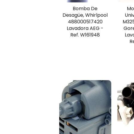
Bomba De
Mo
Desagüe, Whirlpool
Univ
488000517420
M325
Lavadora AEG -
Gor
Ref. W161948
Lav
R