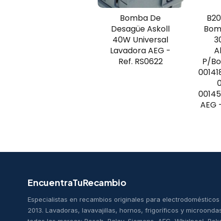
Bomba De
B2
Desagüe Askoll
Bom
40W Universal
3
Lavadora AEG -
A
Ref. RS0622
P/Bo
00141
00145
AEG -
EncuentraTuRecambio
Especialistas en recambios originales para electrodoméstico
2013. Lavadoras, lavavajillas, hornos, frigoríficos y microonda